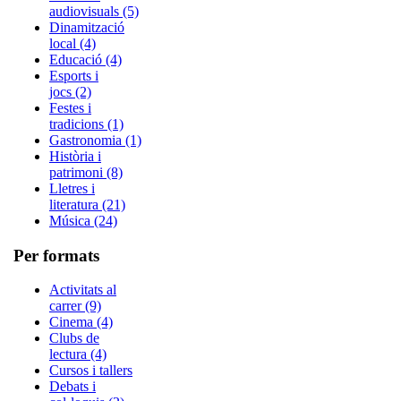
audiovisuals (5)
Dinamització
local (4)
Educació (4)
Esports i
jocs (2)
Festes i
tradicions (1)
Gastronomia (1)
Història i
patrimoni (8)
Lletres i
literatura (21)
Música (24)
Per formats
Activitats al
carrer (9)
Cinema (4)
Clubs de
lectura (4)
Cursos i tallers
Debats i