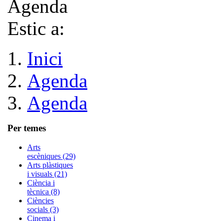
Estic a:
Inici
Agenda
Agenda
Per temes
Arts
escèniques (29)
Arts plàstiques
i visuals (21)
Ciència i
tècnica (8)
Ciències
socials (3)
Cinema i